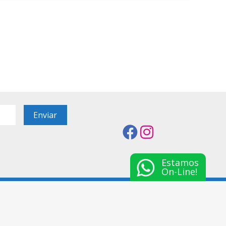
Estamos
On-Line!
011-5365-8460
Atención telefónica