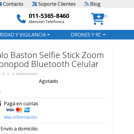
Contacto
Soporte Clientes
Blog
011-5365-8460
(0)
Atencion Telefonica
RIDAD Y VIGILANCIA
DRONES Y RC
lo Baston Selfie Stick Zoom
onopod Bluetooth Celular
Valoraciones
Agotado
:
Pagá en cuotas
Más información
Envío a domicilio