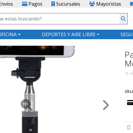
nvíos
Pagos
Sucursales
Mayoristas
OFICINA
DEPORTES Y AIRE LIBRE
SEGU
Pa
M
sku