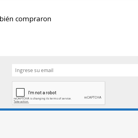
mbién compraron
Av Triunvirato 2716, C1427AAN
CABA, Argentina