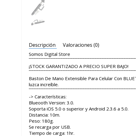
Descripción
Valoraciones (0)
Somos Digital Store
¯¯¯¯¯¯¯¯¯¯¯¯¯¯¯¯¯¯¯¯¯¯¯¯¯¯¯¯¯¯¯¯¯¯¯¯¯¯¯¯¯¯¯¯
¡STOCK GARANTIZADO A PRECIO SUPER BAJO!
¯¯¯¯¯¯¯¯¯¯¯¯¯¯¯¯¯¯¯¯¯¯¯¯¯¯¯¯¯¯¯¯¯¯¯¯¯¯¯¯¯¯¯¯
Baston De Mano Extensible Para Celular Con BLUE
luzca increíble.
¯¯¯¯¯¯¯¯¯¯¯¯¯¯¯¯¯¯¯¯¯¯¯¯¯¯¯¯¯¯¯¯¯¯¯¯¯¯¯¯¯¯¯¯
-> Características:
Blueooth Version: 3.0.
Soporta iOS 5.0 o superior y Android 2.3.6 a 5.0.
Distancia: 10m.
Peso: 180g.
Se recarga por USB.
Tiempo de carga: 1hr.