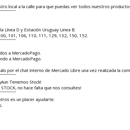
ro local a la calle para que puedas ver todos nuestros producto
¯¯¯¯¯¯¯
la Línea D y Estación Uruguay Linea B.
, 100, 101, 106, 110, 111, 129, 132, 150, 152.
¯¯¯¯¯¯¯
ridos a MercadoPago.
sando a MercadoPago.
alo por el chat interno de Mercado Libre una vez realizada la com
¯¯¯¯¯¯¯
 ¡Aun Tenemos Stock!
STOCK, no hace falta que nos consultes!
¯¯¯¯¯¯¯
tros es un placer ayudarte.
s.