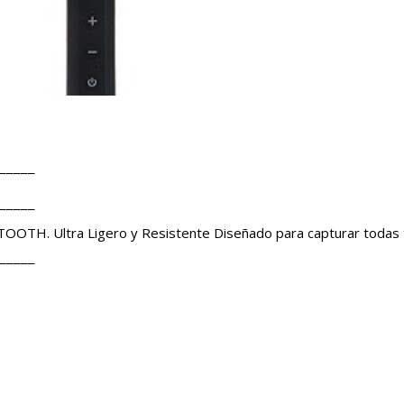
¯¯¯¯¯
¯¯¯¯¯
TOOTH. Ultra Ligero y Resistente Diseñado para capturar todas
¯¯¯¯¯