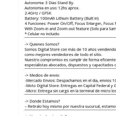
Autonomia: 3 Dias Stand By.
Autonomia en uso: 12hs aprox.
2.4GHz / GFSK.
Battery: 100mAh Lithium Battery (Built in)
4 Funciones: Power On/Off, Focus Enlarger, Focus 
With Zoom-in and Zoom-out feature (Solo para Sam
* Celular no incluido.
¯¯¯¯¯¯¯¯¯¯¯¯¯¯¯¯¯¯¯¯¯¯¯¯¯¯¯¯¯¯¯¯¯¯¯¯¯¯¯¯¯¯¯¯
-> Quienes Somos?
Somos Digital Store con más de 10 años vendiend
como mejores vendedores de todo el sitio.
Nuestro compromiso es cumplir de forma eficiente 
especialistas abocados, dispuestos y capacitados q
¯¯¯¯¯¯¯¯¯¯¯¯¯¯¯¯¯¯¯¯¯¯¯¯¯¯¯¯¯¯¯¯¯¯¯¯¯¯¯¯¯¯¯¯
-> Medios de envio:
-Mercado Envios: Despachamos en el dia, envios 
-Moto Digital Store: Entregas en Capital Federal y 
-Micro: Entrega sin cargo en la terminal de micro lo
¯¯¯¯¯¯¯¯¯¯¯¯¯¯¯¯¯¯¯¯¯¯¯¯¯¯¯¯¯¯¯¯¯¯¯¯¯¯¯¯¯¯¯¯
-> Donde Estamos?
– Retiralo hoy mismo por nuestra sucursal, estamos 
¯¯¯¯¯¯¯¯¯¯¯¯¯¯¯¯¯¯¯¯¯¯¯¯¯¯¯¯¯¯¯¯¯¯¯¯¯¯¯¯¯¯¯¯