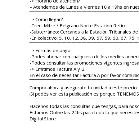
-> Horario de atención?
– Atendemos de Lunes a Viernes 10 a 19hs en nuest
¯¯¯¯¯¯¯¯¯¯¯¯¯¯¯¯¯¯¯¯¯¯¯¯¯¯¯¯¯¯¯¯¯¯¯¯¯¯¯¯¯¯¯¯
-> Como llegar?
-Tren: Mitre / Belgrano Norte Estacion Retiro.
-Subterráneo: Cercanos a la Estación Tribunales de 
-En colectivo: 5, 10, 12, 38, 39, 57, 59, 60, 67, 75
¯¯¯¯¯¯¯¯¯¯¯¯¯¯¯¯¯¯¯¯¯¯¯¯¯¯¯¯¯¯¯¯¯¯¯¯¯¯¯¯¯¯¯¯
-> Formas de pago:
-Podes abonar con cualquiera de los medios adhe
-Podes consultar las promociones vigentes ingre
-> Emitimos Factura A y B.
En el caso de necesitar Factura A por favor comunic
¯¯¯¯¯¯¯¯¯¯¯¯¯¯¯¯¯¯¯¯¯¯¯¯¯¯¯¯¯¯¯¯¯¯¯¯¯¯¯¯¯¯¯¯
Comprá ahora y asegurate tu unidad a este precio.
¡Si podés ver esta publicación es porque TENEMOS 
¯¯¯¯¯¯¯¯¯¯¯¯¯¯¯¯¯¯¯¯¯¯¯¯¯¯¯¯¯¯¯¯¯¯¯¯¯¯¯¯¯¯¯¯
Hacenos todas las consultas que tengas, para noso
Estamos Online las 24hs para todo lo que necesite
Digital Store.