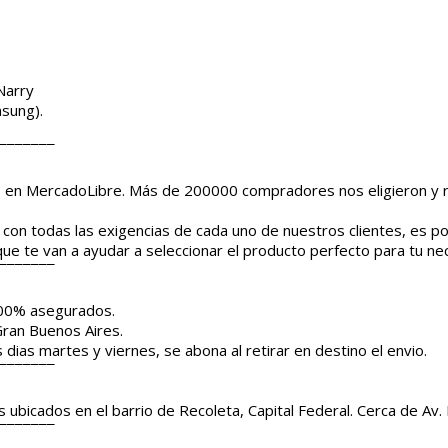
Narry
sung).
¯¯¯¯¯¯¯
o en MercadoLibre. Más de 200000 compradores nos eligieron y
con todas las exigencias de cada uno de nuestros clientes, es p
ue te van a ayudar a seleccionar el producto perfecto para tu ne
¯¯¯¯¯¯¯
100% asegurados.
Gran Buenos Aires.
s dias martes y viernes, se abona al retirar en destino el envio.
¯¯¯¯¯¯¯
ubicados en el barrio de Recoleta, Capital Federal. Cerca de Av. 
¯¯¯¯¯¯¯