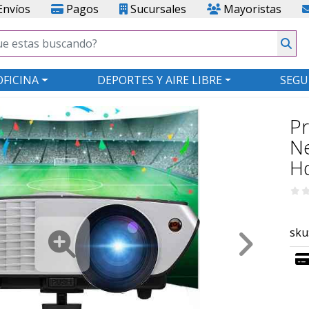
nvíos
Pagos
Sucursales
Mayoristas
OFICINA
DEPORTES Y AIRE LIBRE
SEGU
Pr
Ne
H
sku