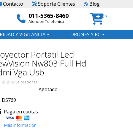
Contacto
Soporte Clientes
Blog
011-5365-8460
(0)
Atencion Telefonica
RIDAD Y VIGILANCIA
DRONES Y RC
oyector Portatil Led
wVision Nw803 Full Hd
dmi Vga Usb
Valoraciones
Agotado
:
DS769
Pagá en cuotas
Más información