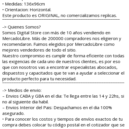
• Medidas: 136x96cm
• Orientacion: Horizontal.
Este producto es ORIGINAL, no comercializamos replicas.
¯¯¯¯¯¯¯¯¯¯¯¯¯¯¯¯¯¯¯¯¯¯¯¯¯¯¯¯¯¯¯¯¯¯¯¯¯¯¯¯¯¯¯¯¯¯¯¯¯¯¯
-> Quienes Somos?
Somos Digital Store con más de 10 años vendiendo en
MercadoLibre. Más de 200000 compradores nos eligieron y
recomendaron. Fuimos elegidos por MercadoLibre como
mejores vendedores de todo el sitio.
Nuestro compromiso es cumplir de forma eficiente con todas
las exigencias de cada uno de nuestros clientes, es por eso
que con nosotros vas a encontrar especialistas abocados,
dispuestos y capacitados que te van a ayudar a seleccionar el
producto perfecto para tu necesidad.
¯¯¯¯¯¯¯¯¯¯¯¯¯¯¯¯¯¯¯¯¯¯¯¯¯¯¯¯¯¯¯¯¯¯¯¯¯¯¯¯¯¯¯¯¯¯¯¯¯¯¯¯¯
-> Medios de envio:
– Envios CABA y GBA en el dia: Te llega entre las 14 y 22hs, si
no al siguiente dia habil.
– Envios Interior del Pais: Despachamos en el dia 100%
asegurado.
• Para conocer los costos y tiempos de envíos exactos de tu
compra debes colocar tu código postal en el cotizador que se