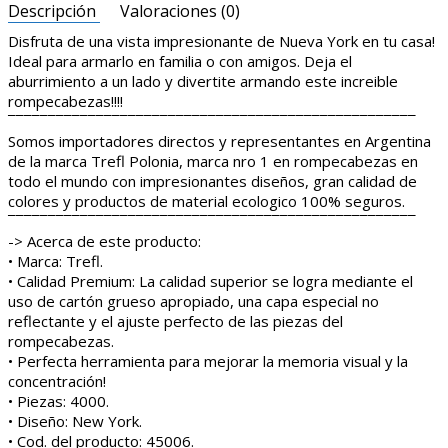
Descripción
Valoraciones (0)
Disfruta de una vista impresionante de Nueva York en tu casa!
Ideal para armarlo en familia o con amigos. Deja el
aburrimiento a un lado y divertite armando este increible
rompecabezas!!!!
¯¯¯¯¯¯¯¯¯¯¯¯¯¯¯¯¯¯¯¯¯¯¯¯¯¯¯¯¯¯¯¯¯¯¯¯¯¯¯¯¯¯¯¯¯¯¯¯¯¯¯
Somos importadores directos y representantes en Argentina
de la marca Trefl Polonia, marca nro 1 en rompecabezas en
todo el mundo con impresionantes diseños, gran calidad de
colores y productos de material ecologico 100% seguros.
¯¯¯¯¯¯¯¯¯¯¯¯¯¯¯¯¯¯¯¯¯¯¯¯¯¯¯¯¯¯¯¯¯¯¯¯¯¯¯¯¯¯¯¯¯¯¯¯¯¯¯
-> Acerca de este producto:
• Marca: Trefl.
• Calidad Premium: La calidad superior se logra mediante el
uso de cartón grueso apropiado, una capa especial no
reflectante y el ajuste perfecto de las piezas del
rompecabezas.
• Perfecta herramienta para mejorar la memoria visual y la
concentración!
• Piezas: 4000.
• Diseño: New York.
• Cod. del producto: 45006.