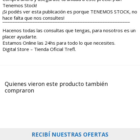
Tenemos Stock!
¡Si podés ver esta publicación es porque TENEMOS STOCK, no
hace falta que nos consultes!
¯¯¯¯¯¯¯¯¯¯¯¯¯¯¯¯¯¯¯¯¯¯¯¯¯¯¯¯¯¯¯¯¯¯¯¯¯¯¯¯¯¯¯¯¯¯¯¯¯¯¯
Hacenos todas las consultas que tengas, para nosotros es un
placer ayudarte.
Estamos Online las 24hs para todo lo que necesites.
Digital Store – Tienda Oficial Trefl.
Quienes vieron este producto también
compraron
RECIBÍ NUESTRAS OFERTAS