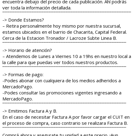
encuentra debajo del precio de cada publicación. Ahí podrás
ver toda la información detallada.
¯¯¯¯¯¯¯¯¯¯¯¯¯¯¯¯¯¯¯¯¯¯¯¯¯¯¯¯¯¯¯¯¯¯¯¯¯¯¯¯¯¯¯¯¯¯¯¯¯¯¯¯¯
-> Donde Estamos?
– Retira personalmente hoy mismo por nuestra sucursal,
estamos ubicados en el barrio de Chacarita, Capital Federal.
Cerca de la Estacion Tronador / Lacroze Subte Linea B.
¯¯¯¯¯¯¯¯¯¯¯¯¯¯¯¯¯¯¯¯¯¯¯¯¯¯¯¯¯¯¯¯¯¯¯¯¯¯¯¯¯¯¯¯¯¯¯¯¯¯¯
-> Horario de atención?
– Atendemos de Lunes a Viernes 10 a 19hs en nuestro local a
la calle para que puedas ver todos nuestros productos.
¯¯¯¯¯¯¯¯¯¯¯¯¯¯¯¯¯¯¯¯¯¯¯¯¯¯¯¯¯¯¯¯¯¯¯¯¯¯¯¯¯¯¯¯¯¯¯¯¯¯¯
-> Formas de pago:
-Podes abonar con cualquiera de los medios adheridos a
MercadoPago.
-Podes consultar las promociones vigentes ingresando a
MercadoPago.
¯¯¯¯¯¯¯¯¯¯¯¯¯¯¯¯¯¯¯¯¯¯¯¯¯¯¯¯¯¯¯¯¯¯¯¯¯¯¯¯¯¯¯¯¯¯¯¯¯¯¯
-> Emitimos Factura A y B.
En el caso de necesitar Factura A por favor cargar el CUIT en
el proceso de compra, caso contrario se realizara Factura B.
¯¯¯¯¯¯¯¯¯¯¯¯¯¯¯¯¯¯¯¯¯¯¯¯¯¯¯¯¯¯¯¯¯¯¯¯¯¯¯¯¯¯¯¯¯¯¯¯¯¯¯
Comprá ahora y asegurate tu unidad a este precio. ¡Aun