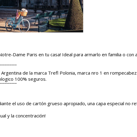
Notre-Dame Paris en tu casa! Ideal para armarlo en familia o con a
¯¯¯¯¯¯¯
Argentina de la marca Trefl Polonia, marca nro 1 en rompecabez
cologico 100% seguros.
¯¯¯¯¯¯¯
iante el uso de cartón grueso apropiado, una capa especial no ref
al y la concentración!