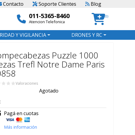
Contacto
Soporte Clientes
Blog
011-5365-8460
(0)
Atencion Telefonica
RIDAD Y VIGILANCIA
DRONES Y RC
ompecabezas Puzzle 1000
ezas Trefl Notre Dame Paris
0858
Valoraciones
Agotado
:
Pagá en cuotas
Más información