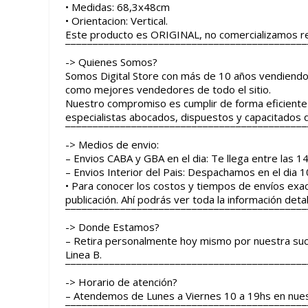
• Medidas: 68,3x48cm
• Orientacion: Vertical.
Este producto es ORIGINAL, no comercializamos re
¯¯¯¯¯¯¯¯¯¯¯¯¯¯¯¯¯¯¯¯¯¯¯¯¯¯¯¯¯¯¯¯¯¯¯¯¯¯¯¯¯¯¯¯
-> Quienes Somos?
Somos Digital Store con más de 10 años vendiend
como mejores vendedores de todo el sitio.
Nuestro compromiso es cumplir de forma eficiente 
especialistas abocados, dispuestos y capacitados q
¯¯¯¯¯¯¯¯¯¯¯¯¯¯¯¯¯¯¯¯¯¯¯¯¯¯¯¯¯¯¯¯¯¯¯¯¯¯¯¯¯¯¯¯
-> Medios de envio:
– Envios CABA y GBA en el dia: Te llega entre las 14 
– Envios Interior del Pais: Despachamos en el dia
• Para conocer los costos y tiempos de envíos exa
publicación. Ahí podrás ver toda la información detal
¯¯¯¯¯¯¯¯¯¯¯¯¯¯¯¯¯¯¯¯¯¯¯¯¯¯¯¯¯¯¯¯¯¯¯¯¯¯¯¯¯¯¯¯
-> Donde Estamos?
– Retira personalmente hoy mismo por nuestra sucur
Linea B.
¯¯¯¯¯¯¯¯¯¯¯¯¯¯¯¯¯¯¯¯¯¯¯¯¯¯¯¯¯¯¯¯¯¯¯¯¯¯¯¯¯¯¯¯
-> Horario de atención?
– Atendemos de Lunes a Viernes 10 a 19hs en nuest