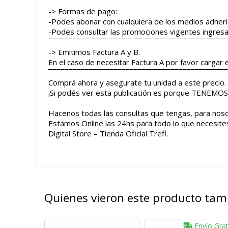
¯¯¯¯¯¯¯¯¯¯¯¯¯¯¯¯¯¯¯¯¯¯¯¯¯¯¯¯¯¯¯¯¯¯¯¯¯¯¯¯¯¯¯¯
-> Formas de pago:
-Podes abonar con cualquiera de los medios adhe
-Podes consultar las promociones vigentes ingre
¯¯¯¯¯¯¯¯¯¯¯¯¯¯¯¯¯¯¯¯¯¯¯¯¯¯¯¯¯¯¯¯¯¯¯¯¯¯¯¯¯¯¯¯
-> Emitimos Factura A y B.
En el caso de necesitar Factura A por favor cargar 
¯¯¯¯¯¯¯¯¯¯¯¯¯¯¯¯¯¯¯¯¯¯¯¯¯¯¯¯¯¯¯¯¯¯¯¯¯¯¯¯¯¯¯¯
Comprá ahora y asegurate tu unidad a este precio.
¡Si podés ver esta publicación es porque TENEMOS 
¯¯¯¯¯¯¯¯¯¯¯¯¯¯¯¯¯¯¯¯¯¯¯¯¯¯¯¯¯¯¯¯¯¯¯¯¯¯¯¯¯¯¯¯
Hacenos todas las consultas que tengas, para noso
Estamos Online las 24hs para todo lo que necesite
Digital Store – Tienda Oficial Trefl.
Quienes vieron este producto ta
Envío Grat