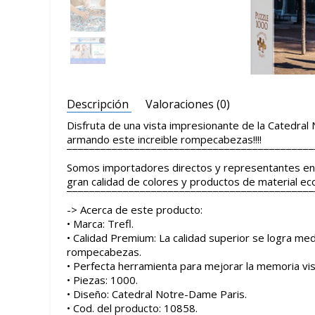
Descripción
Valoraciones (0)
Disfruta de una vista impresionante de la Catedral 
armando este increible rompecabezas!!!!
¯¯¯¯¯¯¯¯¯¯¯¯¯¯¯¯¯¯¯¯¯¯¯¯¯¯¯¯¯¯¯¯¯¯¯¯¯¯¯¯¯¯¯¯
Somos importadores directos y representantes en 
gran calidad de colores y productos de material e
¯¯¯¯¯¯¯¯¯¯¯¯¯¯¯¯¯¯¯¯¯¯¯¯¯¯¯¯¯¯¯¯¯¯¯¯¯¯¯¯¯¯¯¯
-> Acerca de este producto:
• Marca: Trefl.
• Calidad Premium: La calidad superior se logra med
rompecabezas.
• Perfecta herramienta para mejorar la memoria visu
• Piezas: 1000.
• Diseño: Catedral Notre-Dame Paris.
• Cod. del producto: 10858.