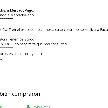
¯¯¯¯¯¯¯
ridos a MercadoPago.
sando a MercadoPago.
¯¯¯¯¯¯¯
el CUIT en el proceso de compra, caso contrario se realizara Fact
¯¯¯¯¯¯¯
 ¡Aun Tenemos Stock!
STOCK, no hace falta que nos consultes!
¯¯¯¯¯¯¯
tros es un placer ayudarte.
s.
mbién compraron
is
Envío Gratis