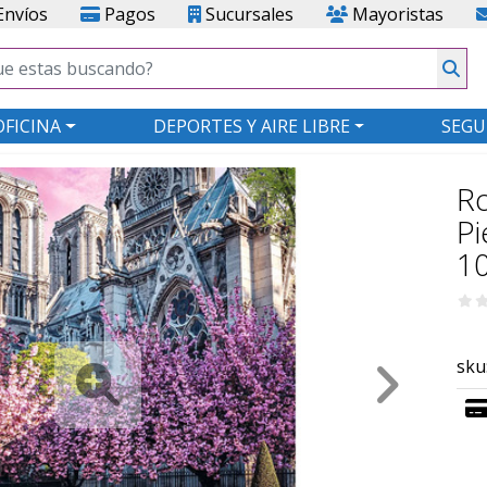
nvíos
Pagos
Sucursales
Mayoristas
OFICINA
DEPORTES Y AIRE LIBRE
SEGU
R
Pi
1
sku