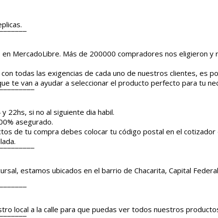
plicas.
¯¯¯¯¯¯¯
o en MercadoLibre. Más de 200000 compradores nos eligieron y
con todas las exigencias de cada uno de nuestros clientes, es p
ue te van a ayudar a seleccionar el producto perfecto para tu ne
¯¯¯¯¯¯¯¯¯
y 22hs, si no al siguiente dia habil.
 100% asegurado.
ctos de tu compra debes colocar tu código postal en el cotizador
lada.
¯¯¯¯¯¯¯¯¯
sal, estamos ubicados en el barrio de Chacarita, Capital Federal
¯¯¯¯¯¯¯
ro local a la calle para que puedas ver todos nuestros producto