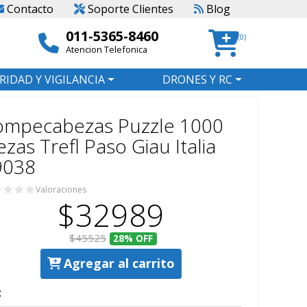
Contacto
Soporte Clientes
Blog
011-5365-8460
(0)
Atencion Telefonica
RIDAD Y VIGILANCIA
DRONES Y RC
ompecabezas Puzzle 1000
ezas Trefl Paso Giau Italia
9038
Valoraciones
$32989
$45525
28%
OFF
Agregar al carrito
: