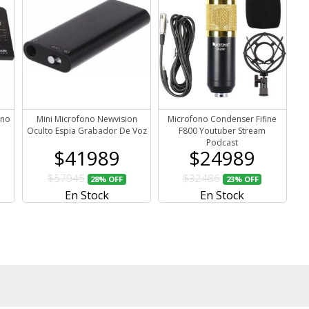
ano
Mini Microfono Newvision
Microfono Condenser Fifine
Oculto Espia Grabador De Voz
F800 Youtuber Stream
Podcast
$41989
$24989
$57945
$32486
28%
OFF
23%
OFF
En Stock
En Stock