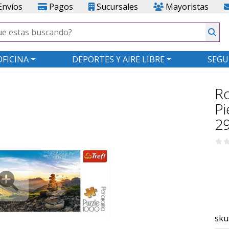
nvíos
Pagos
Sucursales
Mayoristas
OFICINA
DEPORTES Y AIRE LIBRE
SEGU
R
Pi
2
sku