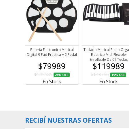
Bateria Electronica Musical
Teclado Musical Piano Org
Digital 9 Pad Practica + 2 Pedal
Electrico Midi Flexible
Enrollable De 61 Teclas
$79989
$119989
$105585
$148786
24%
OFF
19%
OFF
En Stock
En Stock
RECIBÍ NUESTRAS OFERTAS