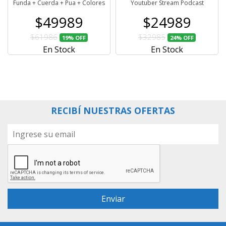
Funda + Cuerda + Pua + Colores
Youtuber Stream Podcast
$49989
$24989
$61986
$32985
19%
OFF
24%
OFF
En Stock
En Stock
RECIBÍ NUESTRAS OFERTAS