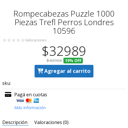
Rompecabezas Puzzle 1000
Piezas Trefl Perros Londres
10596
Valoraciones
$32989
$40906
19%
OFF
Agregar al carrito
sku:
Pagá en cuotas
Más información
Descripción
Valoraciones (0)