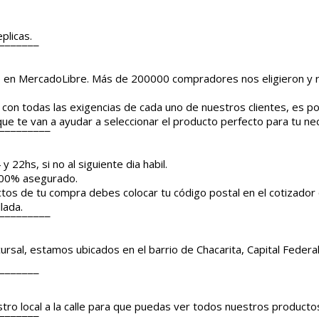
plicas.
¯¯¯¯¯¯¯
o en MercadoLibre. Más de 200000 compradores nos eligieron y
con todas las exigencias de cada uno de nuestros clientes, es p
ue te van a ayudar a seleccionar el producto perfecto para tu ne
¯¯¯¯¯¯¯¯¯
y 22hs, si no al siguiente dia habil.
 100% asegurado.
ctos de tu compra debes colocar tu código postal en el cotizador
lada.
¯¯¯¯¯¯¯¯¯
sal, estamos ubicados en el barrio de Chacarita, Capital Federal
¯¯¯¯¯¯¯
ro local a la calle para que puedas ver todos nuestros producto