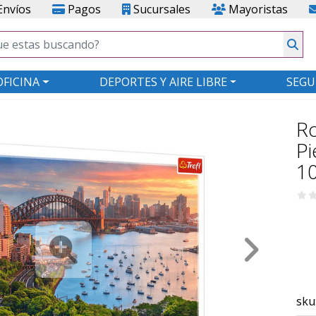
nvíos
Pagos
Sucursales
Mayoristas
OFICINA
DEPORTES Y AIRE LIBRE
SEGU
R
Pi
1
sku