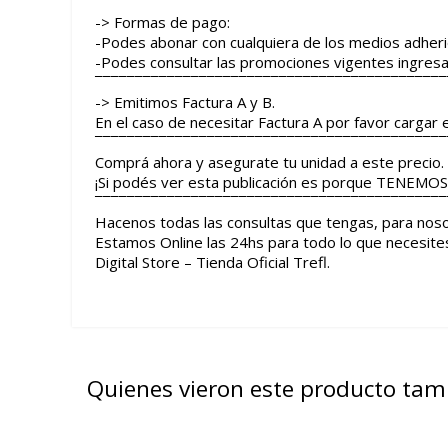
¯¯¯¯¯¯¯¯¯¯¯¯¯¯¯¯¯¯¯¯¯¯¯¯¯¯¯¯¯¯¯¯¯¯¯¯¯¯¯¯¯¯¯¯
-> Formas de pago:
-Podes abonar con cualquiera de los medios adhe
-Podes consultar las promociones vigentes ingre
¯¯¯¯¯¯¯¯¯¯¯¯¯¯¯¯¯¯¯¯¯¯¯¯¯¯¯¯¯¯¯¯¯¯¯¯¯¯¯¯¯¯¯¯
-> Emitimos Factura A y B.
En el caso de necesitar Factura A por favor cargar 
¯¯¯¯¯¯¯¯¯¯¯¯¯¯¯¯¯¯¯¯¯¯¯¯¯¯¯¯¯¯¯¯¯¯¯¯¯¯¯¯¯¯¯¯
Comprá ahora y asegurate tu unidad a este precio.
¡Si podés ver esta publicación es porque TENEMOS 
¯¯¯¯¯¯¯¯¯¯¯¯¯¯¯¯¯¯¯¯¯¯¯¯¯¯¯¯¯¯¯¯¯¯¯¯¯¯¯¯¯¯¯¯
Hacenos todas las consultas que tengas, para noso
Estamos Online las 24hs para todo lo que necesite
Digital Store – Tienda Oficial Trefl.
Quienes vieron este producto ta