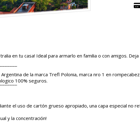
ralia en tu casa! Ideal para armarlo en familia o con amigos. Deja
¯¯¯¯¯¯¯
Argentina de la marca Trefl Polonia, marca nro 1 en rompecabez
cologico 100% seguros.
¯¯¯¯¯¯¯
iante el uso de cartón grueso apropiado, una capa especial no ref
al y la concentración!