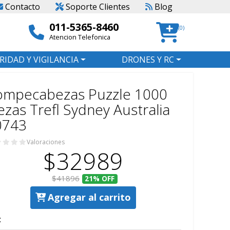
Contacto
Soporte Clientes
Blog
011-5365-8460
(0)
Atencion Telefonica
RIDAD Y VIGILANCIA
DRONES Y RC
ompecabezas Puzzle 1000
ezas Trefl Sydney Australia
0743
Valoraciones
$32989
$41896
21%
OFF
Agregar al carrito
: