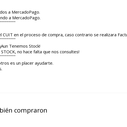
¯¯¯¯¯¯¯
ridos a MercadoPago.
sando a MercadoPago.
¯¯¯¯¯¯¯
el CUIT en el proceso de compra, caso contrario se realizara Fact
¯¯¯¯¯¯¯
 ¡Aun Tenemos Stock!
STOCK, no hace falta que nos consultes!
¯¯¯¯¯¯¯
tros es un placer ayudarte.
s.
mbién compraron