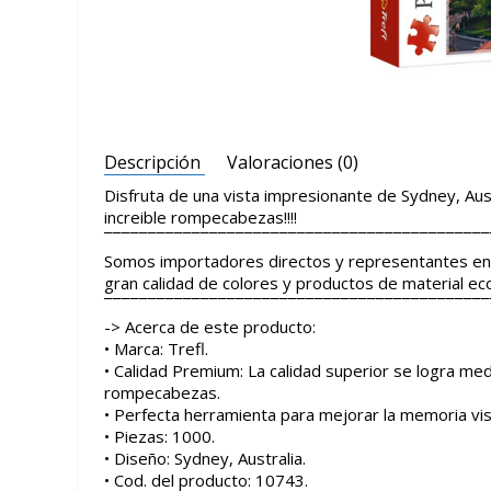
Descripción
Valoraciones (0)
Disfruta de una vista impresionante de Sydney, Aust
increible rompecabezas!!!!
¯¯¯¯¯¯¯¯¯¯¯¯¯¯¯¯¯¯¯¯¯¯¯¯¯¯¯¯¯¯¯¯¯¯¯¯¯¯¯¯¯¯¯¯
Somos importadores directos y representantes en 
gran calidad de colores y productos de material e
¯¯¯¯¯¯¯¯¯¯¯¯¯¯¯¯¯¯¯¯¯¯¯¯¯¯¯¯¯¯¯¯¯¯¯¯¯¯¯¯¯¯¯¯
-> Acerca de este producto:
• Marca: Trefl.
• Calidad Premium: La calidad superior se logra med
rompecabezas.
• Perfecta herramienta para mejorar la memoria visu
• Piezas: 1000.
• Diseño: Sydney, Australia.
• Cod. del producto: 10743.