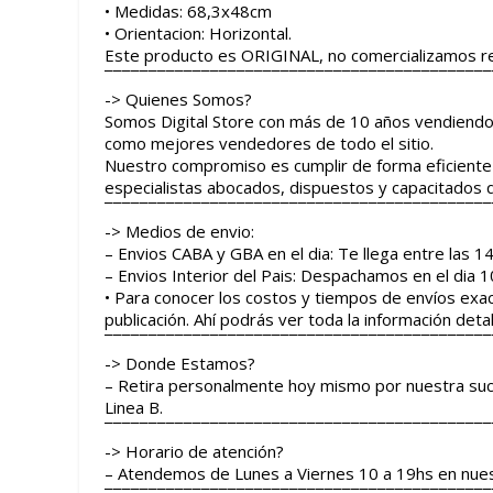
• Medidas: 68,3x48cm
• Orientacion: Horizontal.
Este producto es ORIGINAL, no comercializamos re
¯¯¯¯¯¯¯¯¯¯¯¯¯¯¯¯¯¯¯¯¯¯¯¯¯¯¯¯¯¯¯¯¯¯¯¯¯¯¯¯¯¯¯¯
-> Quienes Somos?
Somos Digital Store con más de 10 años vendiend
como mejores vendedores de todo el sitio.
Nuestro compromiso es cumplir de forma eficiente 
especialistas abocados, dispuestos y capacitados q
¯¯¯¯¯¯¯¯¯¯¯¯¯¯¯¯¯¯¯¯¯¯¯¯¯¯¯¯¯¯¯¯¯¯¯¯¯¯¯¯¯¯¯¯
-> Medios de envio:
– Envios CABA y GBA en el dia: Te llega entre las 14 
– Envios Interior del Pais: Despachamos en el dia
• Para conocer los costos y tiempos de envíos exa
publicación. Ahí podrás ver toda la información detal
¯¯¯¯¯¯¯¯¯¯¯¯¯¯¯¯¯¯¯¯¯¯¯¯¯¯¯¯¯¯¯¯¯¯¯¯¯¯¯¯¯¯¯¯
-> Donde Estamos?
– Retira personalmente hoy mismo por nuestra sucur
Linea B.
¯¯¯¯¯¯¯¯¯¯¯¯¯¯¯¯¯¯¯¯¯¯¯¯¯¯¯¯¯¯¯¯¯¯¯¯¯¯¯¯¯¯¯¯
-> Horario de atención?
– Atendemos de Lunes a Viernes 10 a 19hs en nuest