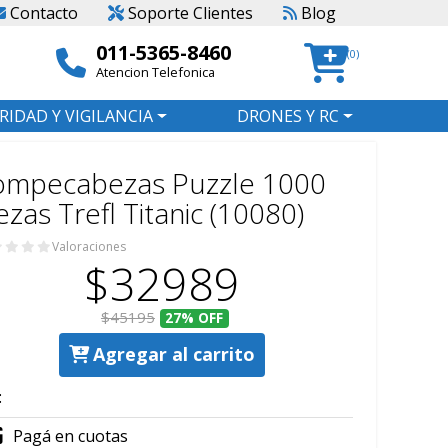
Contacto
Soporte Clientes
Blog
011-5365-8460
(0)
Atencion Telefonica
RIDAD Y VIGILANCIA
DRONES Y RC
ompecabezas Puzzle 1000
ezas Trefl Titanic (10080)
Valoraciones
$32989
$45195
27%
OFF
Agregar al carrito
:
Pagá en cuotas