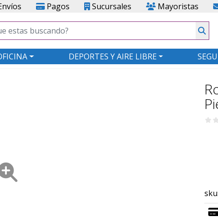
nvíos
Pagos
Sucursales
Mayoristas
OFICINA
DEPORTES Y AIRE LIBRE
SEGU
R
Pi
sku