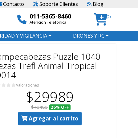
Contacto
Soporte Clientes
Blog
011-5365-8460
(0)
Atencion Telefonica
RIDAD Y VIGILANCIA
DRONES Y RC
ompecabezas Puzzle 1040
ezas Trefl Animal Tropical
0014
Valoraciones
$29989
$40485
26%
OFF
Agregar al carrito
: