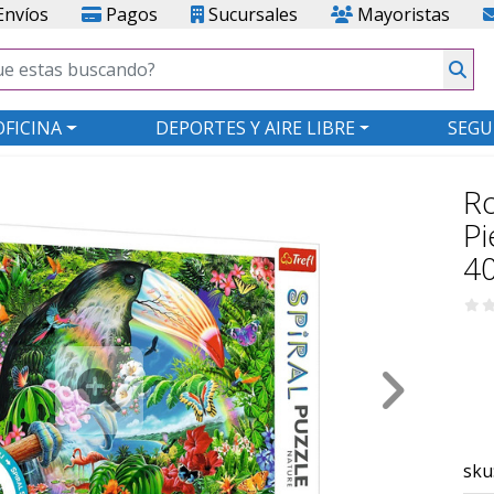
nvíos
Pagos
Sucursales
Mayoristas
OFICINA
DEPORTES Y AIRE LIBRE
SEGU
R
Pi
4
sku