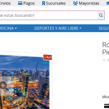
nvíos
Pagos
Sucursales
Mayoristas
OFICINA
DEPORTES Y AIRE LIBRE
SEGU
R
Pi
sku