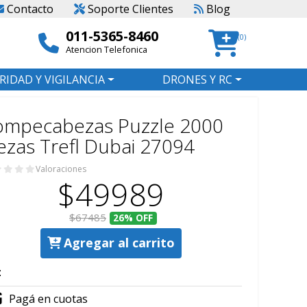
Contacto
Soporte Clientes
Blog
011-5365-8460
(0)
Atencion Telefonica
RIDAD Y VIGILANCIA
DRONES Y RC
ompecabezas Puzzle 2000
ezas Trefl Dubai 27094
Valoraciones
$49989
$67485
26%
OFF
Agregar al carrito
:
Pagá en cuotas