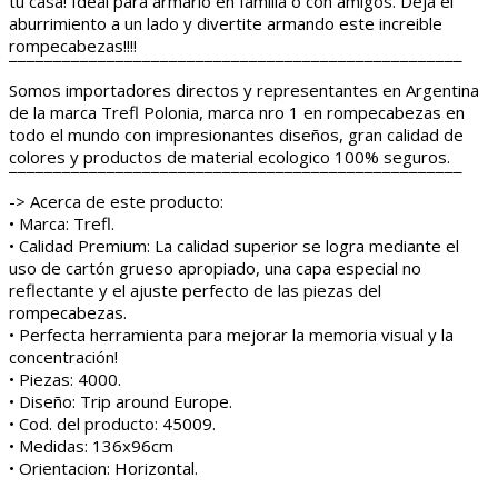
tu casa! Ideal para armarlo en familia o con amigos. Deja el
aburrimiento a un lado y divertite armando este increible
rompecabezas!!!!
¯¯¯¯¯¯¯¯¯¯¯¯¯¯¯¯¯¯¯¯¯¯¯¯¯¯¯¯¯¯¯¯¯¯¯¯¯¯¯¯¯¯¯¯¯¯¯¯¯¯¯
Somos importadores directos y representantes en Argentina
de la marca Trefl Polonia, marca nro 1 en rompecabezas en
todo el mundo con impresionantes diseños, gran calidad de
colores y productos de material ecologico 100% seguros.
¯¯¯¯¯¯¯¯¯¯¯¯¯¯¯¯¯¯¯¯¯¯¯¯¯¯¯¯¯¯¯¯¯¯¯¯¯¯¯¯¯¯¯¯¯¯¯¯¯¯¯
-> Acerca de este producto:
• Marca: Trefl.
• Calidad Premium: La calidad superior se logra mediante el
uso de cartón grueso apropiado, una capa especial no
reflectante y el ajuste perfecto de las piezas del
rompecabezas.
• Perfecta herramienta para mejorar la memoria visual y la
concentración!
• Piezas: 4000.
• Diseño: Trip around Europe.
• Cod. del producto: 45009.
• Medidas: 136x96cm
• Orientacion: Horizontal.