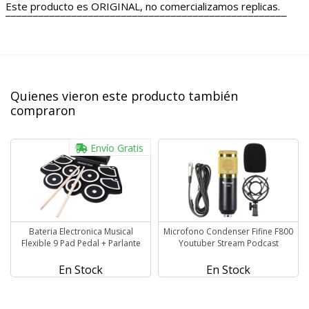
Este producto es ORIGINAL, no comercializamos replicas.
¯¯¯¯¯¯¯¯¯¯¯¯¯¯¯¯¯¯¯¯¯¯¯¯¯¯¯¯¯¯¯¯¯¯¯¯¯¯¯¯¯¯¯¯¯¯¯¯¯¯¯
Quienes vieron este producto también
compraron
Envío Gratis
Bateria Electronica Musical
Microfono Condenser Fifine F800
Flexible 9 Pad Pedal + Parlante
Youtuber Stream Podcast
En Stock
En Stock