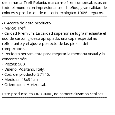
de la marca Trefl Polonia, marca nro 1 en rompecabezas en
todo el mundo con impresionantes diseños, gran calidad de
colores y productos de material ecologico 100% seguros.
¯¯¯¯¯¯¯¯¯¯¯¯¯¯¯¯¯¯¯¯¯¯¯¯¯¯¯¯¯¯¯¯¯¯¯¯¯¯¯¯¯¯¯¯¯¯¯¯¯¯¯
-> Acerca de este producto:
• Marca: Trefl.
• Calidad Premium: La calidad superior se logra mediante el
uso de cartón grueso apropiado, una capa especial no
reflectante y el ajuste perfecto de las piezas del
rompecabezas.
• Perfecta herramienta para mejorar la memoria visual y la
concentración!
• Piezas: 500.
• Diseño: Positano, Italy.
• Cod. del producto: 37145.
• Medidas: 48x34cm
• Orientacion: Horizontal.
Este producto es ORIGINAL, no comercializamos replicas.
¯¯¯¯¯¯¯¯¯¯¯¯¯¯¯¯¯¯¯¯¯¯¯¯¯¯¯¯¯¯¯¯¯¯¯¯¯¯¯¯¯¯¯¯¯¯¯¯¯¯¯