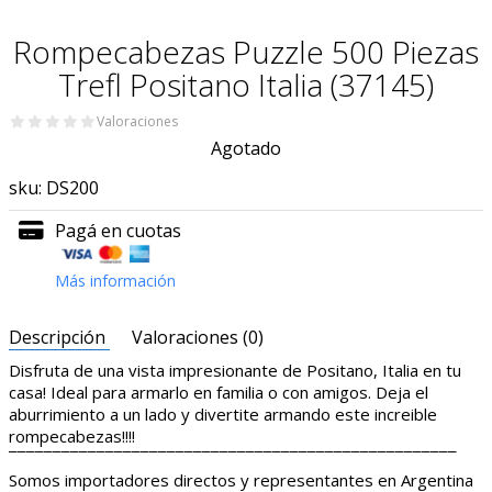
Rompecabezas Puzzle 500 Piezas
Trefl Positano Italia (37145)
Valoraciones
Agotado
sku:
DS200
Pagá en cuotas
Más información
Descripción
Valoraciones (0)
Disfruta de una vista impresionante de Positano, Italia en tu
casa! Ideal para armarlo en familia o con amigos. Deja el
aburrimiento a un lado y divertite armando este increible
rompecabezas!!!!
¯¯¯¯¯¯¯¯¯¯¯¯¯¯¯¯¯¯¯¯¯¯¯¯¯¯¯¯¯¯¯¯¯¯¯¯¯¯¯¯¯¯¯¯¯¯¯¯¯¯¯
Somos importadores directos y representantes en Argentina