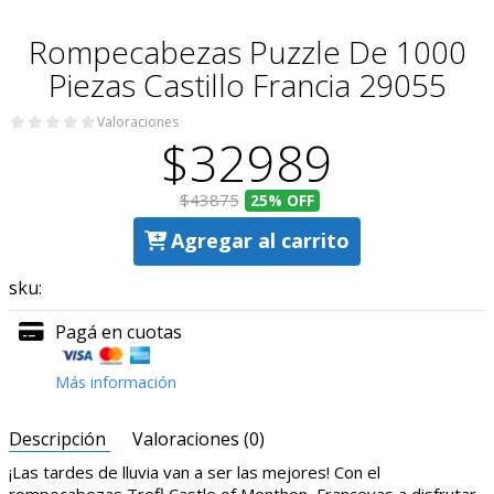
Rompecabezas Puzzle De 1000
Piezas Castillo Francia 29055
Valoraciones
$32989
$43875
25%
OFF
Agregar al carrito
sku:
Pagá en cuotas
Más información
Descripción
Valoraciones (0)
¡Las tardes de lluvia van a ser las mejores! Con el
rompecabezas Trefl Castle of Menthon, Francevas a disfrutar