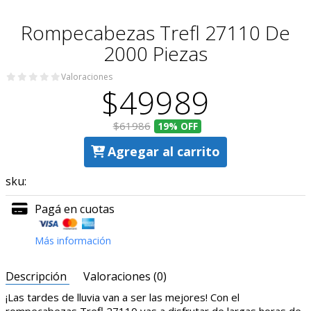
Rompecabezas Trefl 27110 De
2000 Piezas
Valoraciones
$49989
$61986
19%
OFF
Agregar al carrito
sku:
Pagá en cuotas
Más información
Descripción
Valoraciones (0)
¡Las tardes de lluvia van a ser las mejores! Con el
rompecabezas Trefl 27110 vas a disfrutar de largas horas de