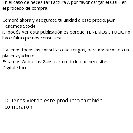
En el caso de necesitar Factura A por favor cargar el CUIT en
el proceso de compra.
¯¯¯¯¯¯¯¯¯¯¯¯¯¯¯¯¯¯¯¯¯¯¯¯¯¯¯¯¯¯¯¯¯¯¯¯¯¯¯¯¯¯¯¯¯¯¯¯¯¯¯
Comprá ahora y asegurate tu unidad a este precio. ¡Aun
Tenemos Stock!
¡Si podés ver esta publicación es porque TENEMOS STOCK, no
hace falta que nos consultes!
¯¯¯¯¯¯¯¯¯¯¯¯¯¯¯¯¯¯¯¯¯¯¯¯¯¯¯¯¯¯¯¯¯¯¯¯¯¯¯¯¯¯¯¯¯¯¯¯¯¯¯
Hacenos todas las consultas que tengas, para nosotros es un
placer ayudarte.
Estamos Online las 24hs para todo lo que necesites.
Digital Store.
Quienes vieron este producto también
compraron