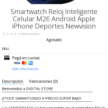
Smartwatch Reloj Inteligente
Celular M26 Android Apple
iPhone Deportes Newvision
Valoraciones
Agotado
sku:
Pagá en cuotas
Más información
Descripción
Valoraciones (0)
Bienvenidos a DIGITAL STORE
¯¯¯¯¯¯¯¯¯¯¯¯¯¯¯¯¯¯¯¯¯¯¯¯¯¯¯¯¯¯¯¯¯¯¯¯¯¯¯¯¯¯¯¯¯¯¯
¡STOCK GARANTIZADO A PRECIO SUPER BAJO!
¯¯¯¯¯¯¯¯¯¯¯¯¯¯¯¯¯¯¯¯¯¯¯¯¯¯¯¯¯¯¯¯¯¯¯¯¯¯¯¯¯¯¯¯¯¯¯
Las SMARTWATCH se han convertido en un compañero fiel en