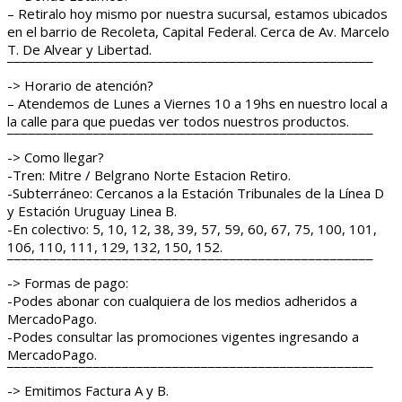
– Retiralo hoy mismo por nuestra sucursal, estamos ubicados
en el barrio de Recoleta, Capital Federal. Cerca de Av. Marcelo
T. De Alvear y Libertad.
¯¯¯¯¯¯¯¯¯¯¯¯¯¯¯¯¯¯¯¯¯¯¯¯¯¯¯¯¯¯¯¯¯¯¯¯¯¯¯¯¯¯¯¯¯¯¯¯¯¯¯
-> Horario de atención?
– Atendemos de Lunes a Viernes 10 a 19hs en nuestro local a
la calle para que puedas ver todos nuestros productos.
¯¯¯¯¯¯¯¯¯¯¯¯¯¯¯¯¯¯¯¯¯¯¯¯¯¯¯¯¯¯¯¯¯¯¯¯¯¯¯¯¯¯¯¯¯¯¯¯¯¯¯
-> Como llegar?
-Tren: Mitre / Belgrano Norte Estacion Retiro.
-Subterráneo: Cercanos a la Estación Tribunales de la Línea D
y Estación Uruguay Linea B.
-En colectivo: 5, 10, 12, 38, 39, 57, 59, 60, 67, 75, 100, 101,
106, 110, 111, 129, 132, 150, 152.
¯¯¯¯¯¯¯¯¯¯¯¯¯¯¯¯¯¯¯¯¯¯¯¯¯¯¯¯¯¯¯¯¯¯¯¯¯¯¯¯¯¯¯¯¯¯¯¯¯¯¯
-> Formas de pago:
-Podes abonar con cualquiera de los medios adheridos a
MercadoPago.
-Podes consultar las promociones vigentes ingresando a
MercadoPago.
¯¯¯¯¯¯¯¯¯¯¯¯¯¯¯¯¯¯¯¯¯¯¯¯¯¯¯¯¯¯¯¯¯¯¯¯¯¯¯¯¯¯¯¯¯¯¯¯¯¯¯
-> Emitimos Factura A y B.