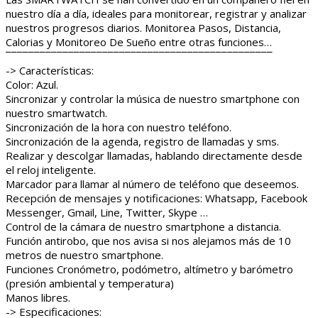
nuestro día a día, ideales para monitorear, registrar y analizar
nuestros progresos diarios. Monitorea Pasos, Distancia,
Calorias y Monitoreo De Sueño entre otras funciones…
¯¯¯¯¯¯¯¯¯¯¯¯¯¯¯¯¯¯¯¯¯¯¯¯¯¯¯¯¯¯¯¯¯¯¯¯¯¯¯¯¯¯¯¯¯¯¯
-> Características:
Color: Azul.
Sincronizar y controlar la música de nuestro smartphone con
nuestro smartwatch.
Sincronización de la hora con nuestro teléfono.
Sincronización de la agenda, registro de llamadas y sms.
Realizar y descolgar llamadas, hablando directamente desde
el reloj inteligente.
Marcador para llamar al número de teléfono que deseemos.
Recepción de mensajes y notificaciones: Whatsapp, Facebook
Messenger, Gmail, Line, Twitter, Skype …
Control de la cámara de nuestro smartphone a distancia.
Función antirobo, que nos avisa si nos alejamos más de 10
metros de nuestro smartphone.
Funciones Cronómetro, podómetro, altímetro y barómetro
(presión ambiental y temperatura)
Manos libres.
-> Especificaciones: