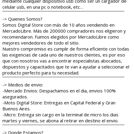
mediante cualquier dispositivo usb como ser un cargador de
celular usb, en una pc o notebook, etc…
¯¯¯¯¯¯¯¯¯¯¯¯¯¯¯¯¯¯¯¯¯¯¯¯¯¯¯¯¯¯¯¯¯¯¯¯¯¯¯¯¯¯¯¯¯¯¯¯¯¯¯
-> Quienes Somos?
Somos Digital Store con más de 10 años vendiendo en
MercadoLibre. Más de 200000 compradores nos eligieron y
recomendaron. Fuimos elegidos por MercadoLibre como
mejores vendedores de todo el sitio.
Nuestro compromiso es cumplir de forma eficiente con todas
las exigencias de cada uno de nuestros clientes, es por eso
que con nosotros vas a encontrar especialistas abocados,
dispuestos y capacitados que te van a ayudar a seleccionar el
producto perfecto para tu necesidad.
¯¯¯¯¯¯¯¯¯¯¯¯¯¯¯¯¯¯¯¯¯¯¯¯¯¯¯¯¯¯¯¯¯¯¯¯¯¯¯¯¯¯¯¯¯¯¯¯¯¯¯
-> Medios de envio:
-Mercado Envios: Despachamos en el dia, envios 100%
asegurados.
-Moto Digital Store: Entregas en Capital Federal y Gran
Buenos Aires.
-Micro: Entrega sin cargo en la terminal de micro los dias
martes y viernes, se abona al retirar en destino el envio.
¯¯¯¯¯¯¯¯¯¯¯¯¯¯¯¯¯¯¯¯¯¯¯¯¯¯¯¯¯¯¯¯¯¯¯¯¯¯¯¯¯¯¯¯¯¯¯¯¯¯¯
-> Donde Estamos?