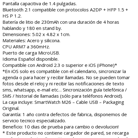
Pantalla capacitiva de 1.4 pulgadas.
Bluetooth 2.1 compatible con protocolos A2DP + HFP 1.5 +
HS P 1.2.
Batería de litio de 230mAh con una duración de 4 horas
hablando y 180 en stand by.
Dimensiones: 5.02 x 4.82 x 1cm.
Materiales: Acero y silicona.
CPU ARM7 a 360mHz.
Puerto de carga MicroUSB.
Idioma Español disponible.
Compatible con Android 2.3 o superior e iOS (iPhone)*
*En iOS solo es compatible con el calendario, sincronizar la
agenda o para hacer y recibir llamadas. No se pueden tomar
fotos desde el reloj y ni recibir las notificaciones de texto
sms, whatsapp, e-mail etc… Sincronización guía telefónica /
SMS / historial de llamadas (sólo para teléfonos Android).
La caja incluye: SmartWatch M26 – Cable USB – Packaging
Original.
Garantía: 1 año contra defectos de fabrica, disponemos de
servicio tecnico especializado.
Beneficio: 10 dias de prueba para cambio o devolucion!
* Este producto no contiene cargador de pared, se recarga