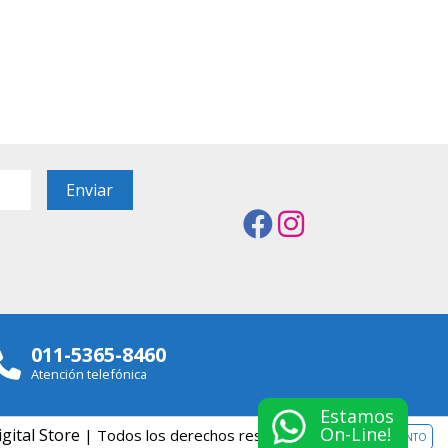
011-5365-8460
Atención telefónica
Estamos
On-Line!
igital Store
| Todos los derechos reservados.
ARREPENTIMIENTO