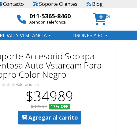
Contacto
Soporte Clientes
Blog
011-5365-8460
(0)
Atencion Telefonica
RIDAD Y VIGILANCIA
DRONES Y RC
oporte Accesorio Sopapa
ntosa Auto Vstarcam Para
opro Color Negro
Valoraciones
$34989
$42337
17%
OFF
Agregar al carrito
: