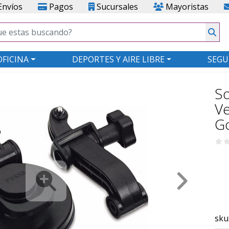
nvíos
Pagos
Sucursales
Mayoristas
OFICINA
DEPORTES Y AIRE LIBRE
SEGU
S
Ve
G
sku