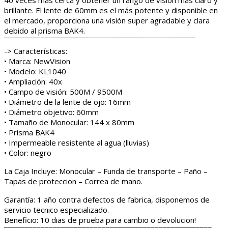
brillante. El lente de 60mm es el más potente y disponible en
el mercado, proporciona una visión super agradable y clara
debido al prisma BAK4.
¯¯¯¯¯¯¯¯¯¯¯¯¯¯¯¯¯¯¯¯¯¯¯¯¯¯¯¯¯¯¯¯¯¯¯¯¯¯¯¯¯¯¯¯¯¯¯
-> Características:
• Marca: NewVision
• Modelo: KL1040
• Ampliación: 40x
• Campo de visión: 500M / 9500M
• Diámetro de la lente de ojo: 16mm
• Diámetro objetivo: 60mm
• Tamaño de Monocular: 144 x 80mm
• Prisma BAK4
• Impermeable resistente al agua (lluvias)
• Color: negro
La Caja Incluye: Monocular – Funda de transporte – Paño –
Tapas de proteccion – Correa de mano.
Garantía: 1 año contra defectos de fabrica, disponemos de
servicio tecnico especializado.
Beneficio: 10 dias de prueba para cambio o devolucion!