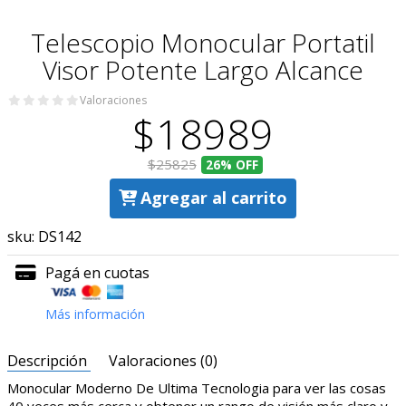
Telescopio Monocular Portatil
Visor Potente Largo Alcance
Valoraciones
$18989
$25825
26%
OFF
Agregar al carrito
sku:
DS142
Pagá en cuotas
Más información
Descripción
Valoraciones (0)
Monocular Moderno De Ultima Tecnologia para ver las cosas
40 veces más cerca y obtener un rango de visión más claro y