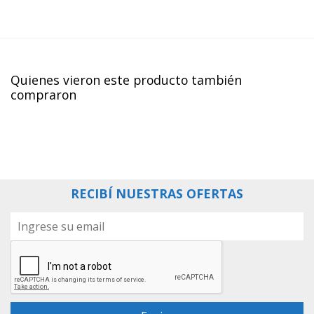
¯¯¯¯¯¯¯¯¯¯¯¯¯¯¯¯¯¯¯¯¯¯¯¯¯¯¯¯¯¯¯¯¯¯¯¯¯¯¯¯¯¯¯¯¯¯¯¯¯¯¯
Quienes vieron este producto también
compraron
RECIBÍ NUESTRAS OFERTAS