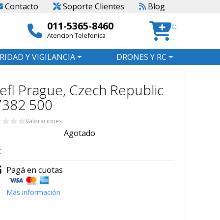
Contacto
Soporte Clientes
Blog
011-5365-8460
(0)
Atencion Telefonica
RIDAD Y VIGILANCIA
DRONES Y RC
efl Prague, Czech Republic
7382 500
Valoraciones
Agotado
:
Pagá en cuotas
Más información