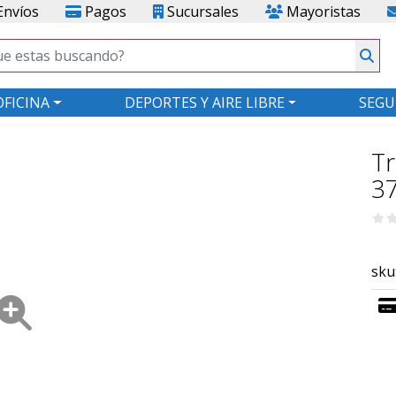
nvíos
Pagos
Sucursales
Mayoristas
OFICINA
DEPORTES Y AIRE LIBRE
SEGU
Tr
3
sku