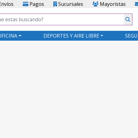
nvíos
Pagos
Sucursales
Mayoristas
OFICINA
DEPORTES Y AIRE LIBRE
SEGU