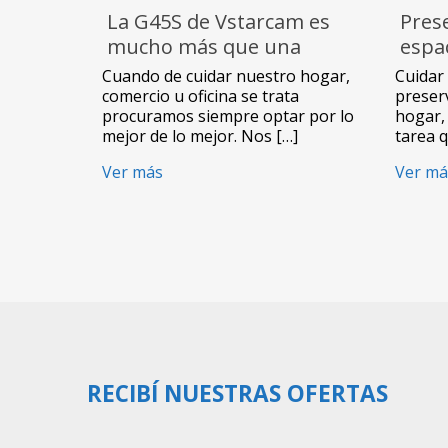
La G45S de Vstarcam es
Pres
mucho más que una
espa
cámara de seguridad
cáma
Cuando de cuidar nuestro hogar,
Cuidar 
comercio u oficina se trata
preserv
procuramos siempre optar por lo
hogar, 
mejor de lo mejor. Nos […]
tarea 
Ver más
Ver má
RECIBÍ NUESTRAS OFERTAS