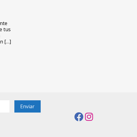
ante
e tus
n
n […]