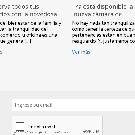
erva todos tus
¡Ya está disponible la
cios con la novedosa
nueva cámara de
ra C17 de Vstarcam
seguridad IP de
del bienestar de la familia y
No hay nada tan tranquiliz
NewVision!
ar la tranquilidad del
como tener la certeza de qu
comercio u oficina es una
pertenencias están en bue
que genera […]
resguardo. Y, justamente co
s
Ver más