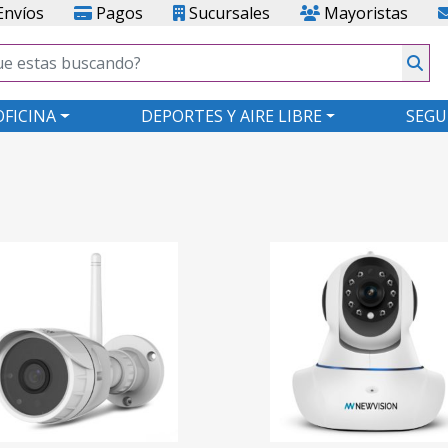
nvíos
Pagos
Sucursales
Mayoristas
OFICINA
DEPORTES Y AIRE LIBRE
SEGU