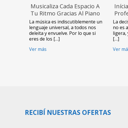
Musicaliza Cada Espacio A
Iníc
Tu Ritmo Gracias Al Piano
Profe
Eléctrico USB De
Órga
La música es indiscutiblemente un
La dec
NewVision
MQ8
lenguaje universal, a todos nos
no es 
deleita y envuelve. Por lo que si
ligera
eres de los […]
[…]
Ver más
Ver má
RECIBÍ NUESTRAS OFERTAS