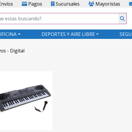
nvíos
Pagos
Sucursales
Mayoristas
OFICINA
DEPORTES Y AIRE LIBRE
SEGU
os - Digital