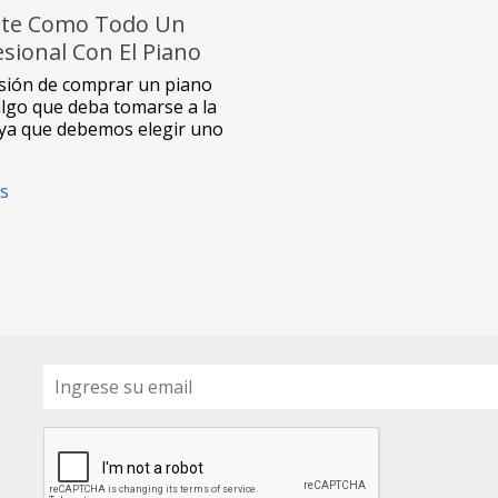
iate Como Todo Un
sional Con El Piano
no Eléctrico
isión de comprar un piano
08USB
algo que deba tomarse a la
, ya que debemos elegir uno
s