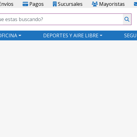
nvíos
Pagos
Sucursales
Mayoristas
OFICINA
DEPORTES Y AIRE LIBRE
SEGU