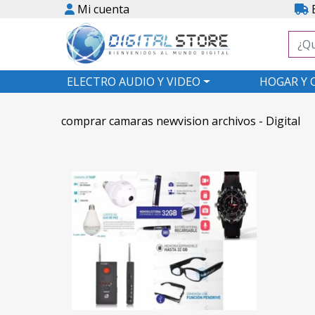
Mi cuenta
E
ELECTRO AUDIO Y VIDEO
HOGAR Y 
comprar camaras newvision archivos - Digital