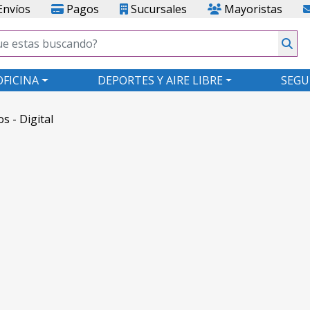
nvíos
Pagos
Sucursales
Mayoristas
OFICINA
DEPORTES Y AIRE LIBRE
SEGU
os - Digital