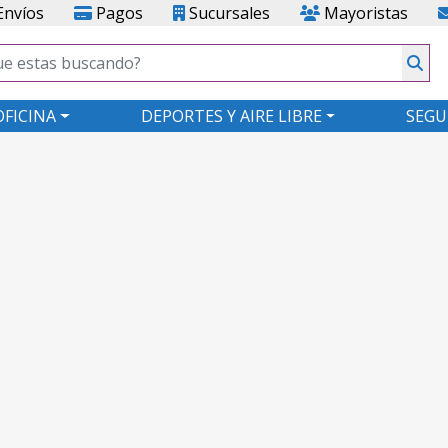
nvíos
Pagos
Sucursales
Mayoristas
OFICINA
DEPORTES Y AIRE LIBRE
SEGU