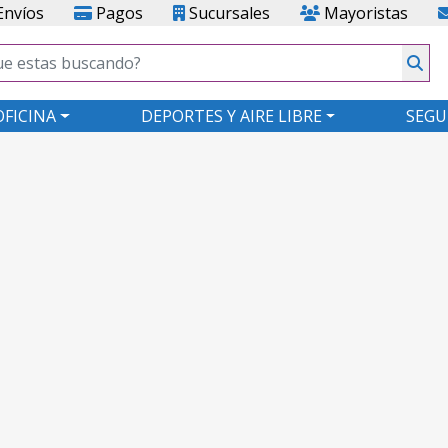
nvíos
Pagos
Sucursales
Mayoristas
OFICINA
DEPORTES Y AIRE LIBRE
SEGU