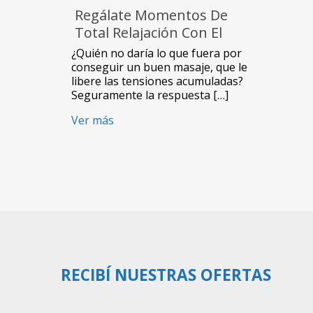
Regálate Momentos De
Total Relajación Con El
Masajeador Eléctrico De 8
¿Quién no daría lo que fuera por
Nodos De NewVision
conseguir un buen masaje, que le
libere las tensiones acumuladas?
Seguramente la respuesta […]
Ver más
RECIBÍ NUESTRAS OFERTAS