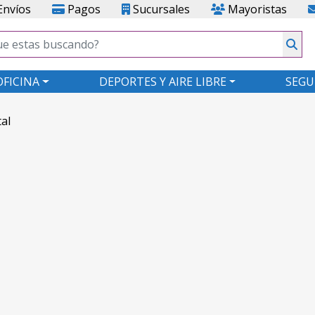
nvíos
Pagos
Sucursales
Mayoristas
OFICINA
DEPORTES Y AIRE LIBRE
SEGU
tal