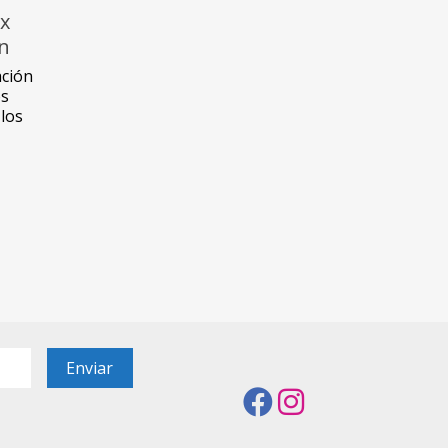
x
en
ción
os
los