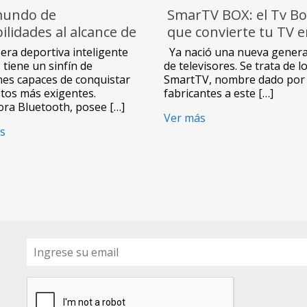
undo de
SmarTV BOX: el Tv Bo
ilidades al alcance de
que convierte tu TV 
ano ofrece el
SMART
era deportiva inteligente
Ya nació una nueva genera
twatch ID107+ de
tiene un sinfín de
de televisores. Se trata de l
nes capaces de conquistar
SmartTV, nombre dado por 
ision
stos más exigentes.
fabricantes a este […]
ora Bluetooth, posee […]
Ver más
s