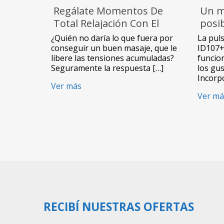
Regálate Momentos De
Un m
Total Relajación Con El
posib
Masajeador Eléctrico De 8
tu m
¿Quién no daría lo que fuera por
La puls
Nodos De NewVision
Smar
conseguir un buen masaje, que le
ID107+ 
libere las tensiones acumuladas?
funcio
Newv
Seguramente la respuesta […]
los gu
Incorp
Ver más
Ver má
RECIBÍ NUESTRAS OFERTAS