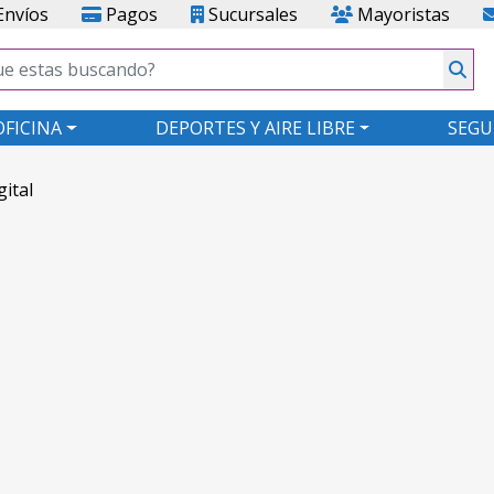
nvíos
Pagos
Sucursales
Mayoristas
OFICINA
DEPORTES Y AIRE LIBRE
SEGU
gital