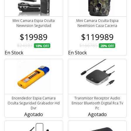
Mini Camara Espia Oculta
Mini Camara Oculta Espia
Newvision Seguridad
NewVision Caza Caceria
$19989
$119989
$24387
$166785
18%
OFF
28%
OFF
En Stock
En Stock
Encendedor Espia Camara
Transmisor Receptor Audio
Oculta Seguridad Grabador Hd
Emisor Bluetooth Digital Rca Tv
Dvr
Pc
Agotado
Agotado