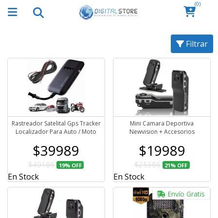
(0)
Filtrar
Rastreador Satelital Gps Tracker
Mini Camara Deportiva
Localizador Para Auto / Moto
Newvision + Accesorios
$39989
$19989
$49186
$25386
19%
OFF
21%
OFF
En Stock
En Stock
Envío Gratis