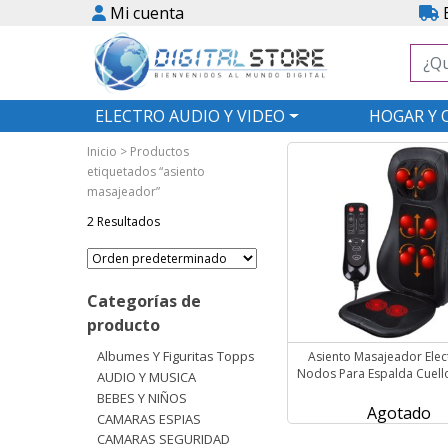
Mi cuenta
E
ELECTRO AUDIO Y VIDEO
HOGAR Y 
Inicio
> Productos
etiquetados “asiento
masajeador”
2 Resultados
Categorías de
producto
Albumes Y Figuritas Topps
Asiento Masajeador Elec
Nodos Para Espalda Cuello
AUDIO Y MUSICA
BEBES Y NIÑOS
Agotado
CAMARAS ESPIAS
CAMARAS SEGURIDAD