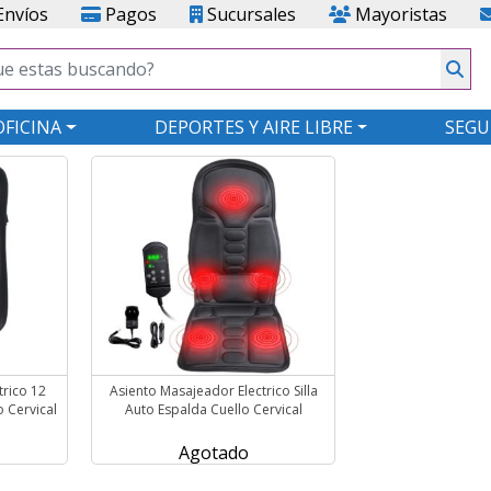
nvíos
Pagos
Sucursales
Mayoristas
OFICINA
DEPORTES Y AIRE LIBRE
SEGU
trico 12
Asiento Masajeador Electrico Silla
 Cervical
Auto Espalda Cuello Cervical
Agotado