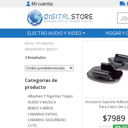
Mi cuenta
E
ELECTRO AUDIO Y VIDEO
HOGAR Y 
Inicio
> Productos
etiquetados “gopro”
3 Resultados
Categorías de
producto
Albumes Y Figuritas Topps
AUDIO Y MUSICA
Accesorio Soporte Adhes
Para Casco Set x 
BEBES Y NIÑOS
CAMARAS ESPIAS
$7989
CAMARAS SEGURIDAD
CCTV
$9986
20%
OFF