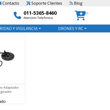
Contacto
Soporte Clientes
Blog
011-5365-8460
(0)
Atencion Telefonica
RIDAD Y VIGILANCIA
DRONES Y RC
rio Adaptador
egurador
ado