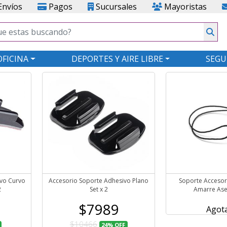
nvíos
Pagos
Sucursales
Mayoristas
OFICINA
DEPORTES Y AIRE LIBRE
SEGU
ivo Curvo
Accesorio Soporte Adhesivo Plano
Soporte Acceso
2
Set x 2
Amarre As
$7989
Agot
$10466
24%
OFF