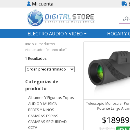
Mi cuenta
E
ELECTRO AUDIO Y VIDEO
HOGAR Y 
Inicio
> Productos
etiquetados “monocular”
1 Resultados
Categorías de
producto
Albumes Y Figuritas Topps
AUDIO Y MUSICA
Telescopio Monocular Porta
Potente Largo Alca
BEBES Y NIÑOS
CAMARAS ESPIAS
$18989
CAMARAS SEGURIDAD
CCTV
$24876
24%
OF