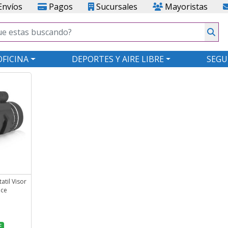
nvíos
Pagos
Sucursales
Mayoristas
OFICINA
DEPORTES Y AIRE LIBRE
SEGU
til Visor
nce
F