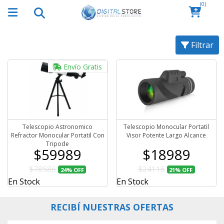
(0)
Filtrar
Envío Gratis
Telescopio Astronomico
Telescopio Monocular Portatil
Refractor Monocular Portatil Con
Visor Potente Largo Alcance
Tripode
$59989
$18989
$78586
$24116
24%
OFF
21%
OFF
En Stock
En Stock
RECIBÍ NUESTRAS OFERTAS