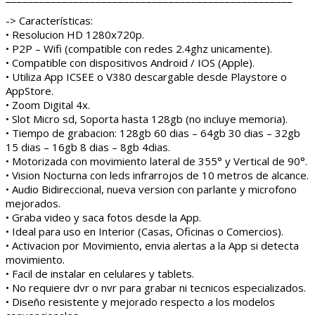
¯¯¯¯¯¯¯¯¯¯¯¯¯¯¯¯¯¯¯¯¯¯¯¯¯¯¯¯¯¯¯¯¯¯¯¯¯¯¯¯¯¯¯¯¯¯¯¯¯¯¯
-> Características:
• Resolucion HD 1280x720p.
• P2P – Wifi (compatible con redes 2.4ghz unicamente).
• Compatible con dispositivos Android / IOS (Apple).
• Utiliza App ICSEE o V380 descargable desde Playstore o
AppStore.
• Zoom Digital 4x.
• Slot Micro sd, Soporta hasta 128gb (no incluye memoria).
• Tiempo de grabacion: 128gb 60 dias – 64gb 30 dias – 32gb
15 dias – 16gb 8 dias – 8gb 4dias.
• Motorizada con movimiento lateral de 355° y Vertical de 90°.
• Vision Nocturna con leds infrarrojos de 10 metros de alcance.
• Audio Bidireccional, nueva version con parlante y microfono
mejorados.
• Graba video y saca fotos desde la App.
• Ideal para uso en Interior (Casas, Oficinas o Comercios).
• Activacion por Movimiento, envia alertas a la App si detecta
movimiento.
• Facil de instalar en celulares y tablets.
• No requiere dvr o nvr para grabar ni tecnicos especializados.
• Diseño resistente y mejorado respecto a los modelos