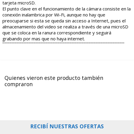
tarjeta microSD.
El punto clave en el funcionamiento de la cámara consiste en la
conexión inalambrica por Wi-Fi, aunque no hay que
preocuparse si esta se queda sin acceso a Internet, pues el
almacenamiento del video se realiza a través de una microSD
que se coloca en la ranura correspondiente y seguirá
grabando por mas que no haya internet.
¯¯¯¯¯¯¯¯¯¯¯¯¯¯¯¯¯¯¯¯¯¯¯¯¯¯¯¯¯¯¯¯¯¯¯¯¯¯¯¯¯¯¯¯¯¯¯¯¯¯¯
Quienes vieron este producto también
compraron
RECIBÍ NUESTRAS OFERTAS