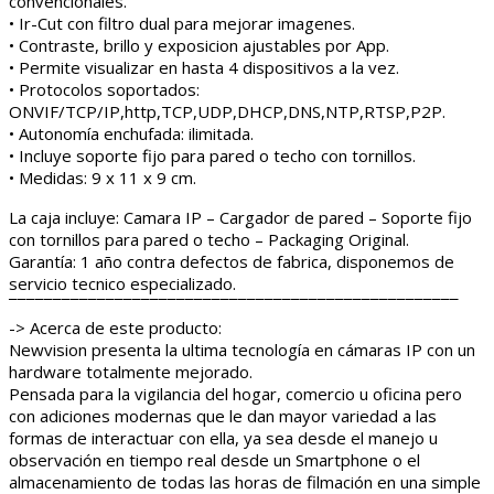
convencionales.
• Ir-Cut con filtro dual para mejorar imagenes.
• Contraste, brillo y exposicion ajustables por App.
• Permite visualizar en hasta 4 dispositivos a la vez.
• Protocolos soportados:
ONVIF/TCP/IP,http,TCP,UDP,DHCP,DNS,NTP,RTSP,P2P.
• Autonomía enchufada: ilimitada.
• Incluye soporte fijo para pared o techo con tornillos.
• Medidas: 9 x 11 x 9 cm.
La caja incluye: Camara IP – Cargador de pared – Soporte fijo
con tornillos para pared o techo – Packaging Original.
Garantía: 1 año contra defectos de fabrica, disponemos de
servicio tecnico especializado.
¯¯¯¯¯¯¯¯¯¯¯¯¯¯¯¯¯¯¯¯¯¯¯¯¯¯¯¯¯¯¯¯¯¯¯¯¯¯¯¯¯¯¯¯¯¯¯¯¯¯¯
-> Acerca de este producto:
Newvision presenta la ultima tecnología en cámaras IP con un
hardware totalmente mejorado.
Pensada para la vigilancia del hogar, comercio u oficina pero
con adiciones modernas que le dan mayor variedad a las
formas de interactuar con ella, ya sea desde el manejo u
observación en tiempo real desde un Smartphone o el
almacenamiento de todas las horas de filmación en una simple