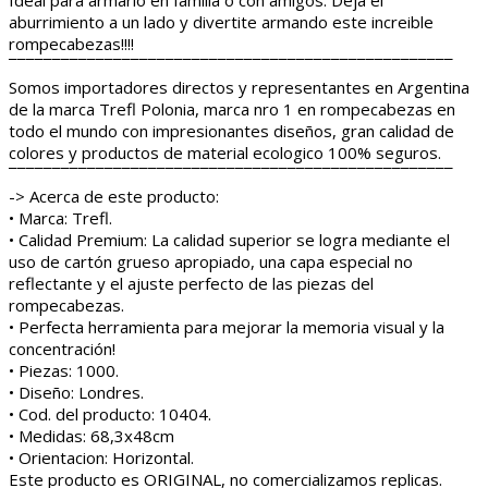
aburrimiento a un lado y divertite armando este increible
rompecabezas!!!!
¯¯¯¯¯¯¯¯¯¯¯¯¯¯¯¯¯¯¯¯¯¯¯¯¯¯¯¯¯¯¯¯¯¯¯¯¯¯¯¯¯¯¯¯¯¯¯¯¯¯¯
Somos importadores directos y representantes en Argentina
de la marca Trefl Polonia, marca nro 1 en rompecabezas en
todo el mundo con impresionantes diseños, gran calidad de
colores y productos de material ecologico 100% seguros.
¯¯¯¯¯¯¯¯¯¯¯¯¯¯¯¯¯¯¯¯¯¯¯¯¯¯¯¯¯¯¯¯¯¯¯¯¯¯¯¯¯¯¯¯¯¯¯¯¯¯¯
-> Acerca de este producto:
• Marca: Trefl.
• Calidad Premium: La calidad superior se logra mediante el
uso de cartón grueso apropiado, una capa especial no
reflectante y el ajuste perfecto de las piezas del
rompecabezas.
• Perfecta herramienta para mejorar la memoria visual y la
concentración!
• Piezas: 1000.
• Diseño: Londres.
• Cod. del producto: 10404.
• Medidas: 68,3x48cm
• Orientacion: Horizontal.
Este producto es ORIGINAL, no comercializamos replicas.