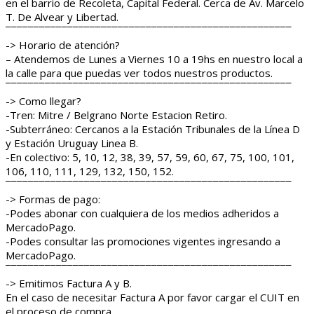
en el barrio de Recoleta, Capital Federal. Cerca de Av. Marcelo
T. De Alvear y Libertad.
¯¯¯¯¯¯¯¯¯¯¯¯¯¯¯¯¯¯¯¯¯¯¯¯¯¯¯¯¯¯¯¯¯¯¯¯¯¯¯¯¯¯¯¯¯¯¯¯¯¯¯
-> Horario de atención?
– Atendemos de Lunes a Viernes 10 a 19hs en nuestro local a
la calle para que puedas ver todos nuestros productos.
¯¯¯¯¯¯¯¯¯¯¯¯¯¯¯¯¯¯¯¯¯¯¯¯¯¯¯¯¯¯¯¯¯¯¯¯¯¯¯¯¯¯¯¯¯¯¯¯¯¯¯
-> Como llegar?
-Tren: Mitre / Belgrano Norte Estacion Retiro.
-Subterráneo: Cercanos a la Estación Tribunales de la Línea D
y Estación Uruguay Linea B.
-En colectivo: 5, 10, 12, 38, 39, 57, 59, 60, 67, 75, 100, 101,
106, 110, 111, 129, 132, 150, 152.
¯¯¯¯¯¯¯¯¯¯¯¯¯¯¯¯¯¯¯¯¯¯¯¯¯¯¯¯¯¯¯¯¯¯¯¯¯¯¯¯¯¯¯¯¯¯¯¯¯¯¯
-> Formas de pago:
-Podes abonar con cualquiera de los medios adheridos a
MercadoPago.
-Podes consultar las promociones vigentes ingresando a
MercadoPago.
¯¯¯¯¯¯¯¯¯¯¯¯¯¯¯¯¯¯¯¯¯¯¯¯¯¯¯¯¯¯¯¯¯¯¯¯¯¯¯¯¯¯¯¯¯¯¯¯¯¯¯
-> Emitimos Factura A y B.
En el caso de necesitar Factura A por favor cargar el CUIT en
el proceso de compra.