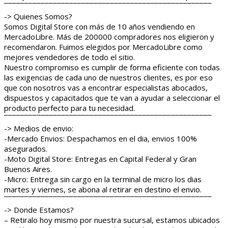
¯¯¯¯¯¯¯¯¯¯¯¯¯¯¯¯¯¯¯¯¯¯¯¯¯¯¯¯¯¯¯¯¯¯¯¯¯¯¯¯¯¯¯¯¯¯¯¯¯¯¯
-> Quienes Somos?
Somos Digital Store con más de 10 años vendiendo en
MercadoLibre. Más de 200000 compradores nos eligieron y
recomendaron. Fuimos elegidos por MercadoLibre como
mejores vendedores de todo el sitio.
Nuestro compromiso es cumplir de forma eficiente con todas
las exigencias de cada uno de nuestros clientes, es por eso
que con nosotros vas a encontrar especialistas abocados,
dispuestos y capacitados que te van a ayudar a seleccionar el
producto perfecto para tu necesidad.
¯¯¯¯¯¯¯¯¯¯¯¯¯¯¯¯¯¯¯¯¯¯¯¯¯¯¯¯¯¯¯¯¯¯¯¯¯¯¯¯¯¯¯¯¯¯¯¯¯¯¯
-> Medios de envio:
-Mercado Envios: Despachamos en el dia, envios 100%
asegurados.
-Moto Digital Store: Entregas en Capital Federal y Gran
Buenos Aires.
-Micro: Entrega sin cargo en la terminal de micro los dias
martes y viernes, se abona al retirar en destino el envio.
¯¯¯¯¯¯¯¯¯¯¯¯¯¯¯¯¯¯¯¯¯¯¯¯¯¯¯¯¯¯¯¯¯¯¯¯¯¯¯¯¯¯¯¯¯¯¯¯¯¯¯
-> Donde Estamos?
– Retiralo hoy mismo por nuestra sucursal, estamos ubicados