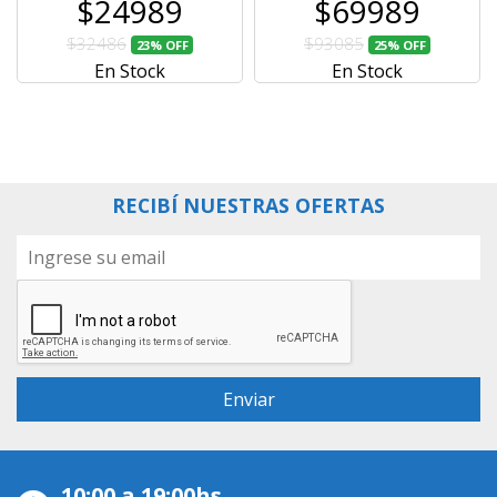
$24989
$69989
$32486
$93085
23%
OFF
25%
OFF
En Stock
En Stock
RECIBÍ NUESTRAS OFERTAS
10:00 a 19:00hs