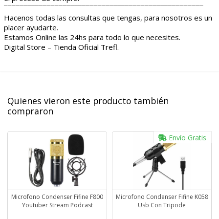
¯¯¯¯¯¯¯¯¯¯¯¯¯¯¯¯¯¯¯¯¯¯¯¯¯¯¯¯¯¯¯¯¯¯¯¯¯¯¯¯¯¯¯¯¯¯¯¯¯¯¯
Hacenos todas las consultas que tengas, para nosotros es un
placer ayudarte.
Estamos Online las 24hs para todo lo que necesites.
Digital Store – Tienda Oficial Trefl.
Quienes vieron este producto también
compraron
Envío Gratis
Microfono Condenser Fifine F800
Microfono Condenser Fifine K058
Youtuber Stream Podcast
Usb Con Tripode