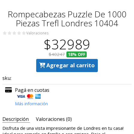
Rompecabezas Puzzle De 1000
Piezas Trefl Londres 10404
Valoraciones
$32989
$40247
18%
OFF
Agregar al carrito
sku:
Pagá en cuotas
Más información
Descripción
Valoraciones (0)
Disfruta de una vista impresionante de Londres en tu casa!
Ideal para armarlo en familia o con amigos. Deja el